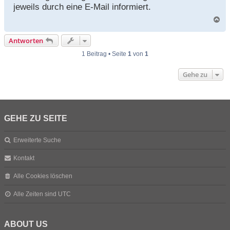
jeweils durch eine E-Mail informiert.
N
a
c
Antworten
h
o
1 Beitrag • Seite
1
von
1
b
e
Gehe zu
n
GEHE ZU SEITE
Erweiterte Suche
Kontakt
Alle Cookies löschen
Alle Zeiten sind
UTC
ABOUT US