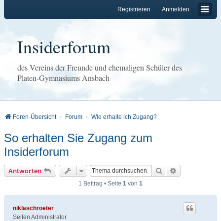
Registrieren
Anmelden
Insiderforum
des Vereins der Freunde und ehemaligen Schüler des
Platen-Gymnasiums Ansbach
Foren-Übersicht
Forum
Wie erhalte ich Zugang?
So erhalten Sie Zugang zum
Insiderforum
Suche
Erweiterte Su
Antworten
1 Beitrag • Seite
1
von
1
niklaschroeter
Seiten Administrator