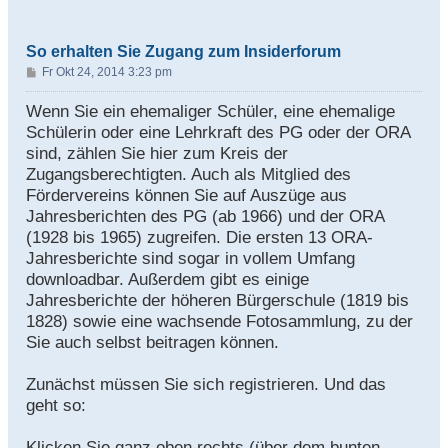
So erhalten Sie Zugang zum Insiderforum
B
Fr Okt 24, 2014 3:23 pm
e
i
Wenn Sie ein ehemaliger Schüler, eine ehemalige
t
Schülerin oder eine Lehrkraft des PG oder der ORA
r
sind, zählen Sie hier zum Kreis der
a
Zugangsberechtigten. Auch als Mitglied des
g
Fördervereins können Sie auf Auszüge aus
Jahresberichten des PG (ab 1966) und der ORA
(1928 bis 1965) zugreifen. Die ersten 13 ORA-
Jahresberichte sind sogar in vollem Umfang
downloadbar. Außerdem gibt es einige
Jahresberichte der höheren Bürgerschule (1819 bis
1828) sowie eine wachsende Fotosammlung, zu der
Sie auch selbst beitragen können.
Zunächst müssen Sie sich registrieren. Und das
geht so:
Klicken Sie ganz oben rechts (über dem bunten