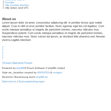
Kontakt
Alle Cookies löschen
Alle Zeiten sind
UTC
About us
Lorem ipsum dolor sit amet, consectetur adipiscing elit. In porttitor lectus quis mattis
aliquet. Cras in nibh et eros porttitor facilisis. Nunc egestas eget leo vel dapibus. Cum
sociis natoque penatibus et magnis dis parturient montes, nascetur ridiculus mus.
Suspendisse potenti. Cum sociis natoque penatibus et magnis dis parturient montes,
nascetur ridiculus mus. Nunc rutrum dui ipsum, ac tincidunt felis pharetra sed. Aenean
viverra sagittis interdum.
Foren-Übersicht
Forum
Powered by
phpBB
® Forum Software © phpBB Limited
Style we_clearblue created by
INVENTEA
&
nextgen
Deutsche Übersetzung durch
phpBB.de
Datenschutz
|
Nutzungsbedingungen