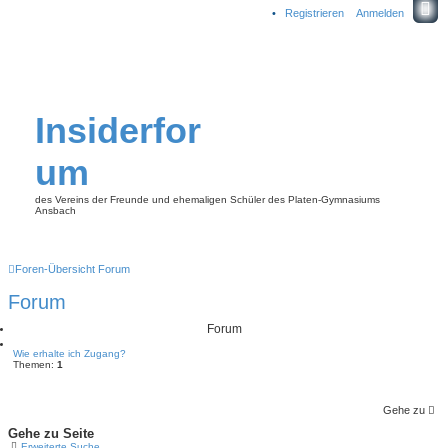
Registrieren
Anmelden
Insiderfor
um
des Vereins der Freunde und ehemaligen Schüler des Platen-Gymnasiums
Ansbach
Foren-Übersicht
Forum
Forum
Forum
Wie erhalte ich Zugang?
Themen:
1
Gehe zu
Gehe zu Seite
Erweiterte Suche