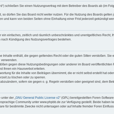
ard“) schließen Sie einen Nutzungsvertrag mit dem Betreiber des Boards ab (im Fol
so dürfen Sie das Board nicht weiter nutzen. Für die Nutzung des Boards gelten je
n und kann von beiden Seiten ohne Einhaltung einer Frist jederzeit gekündigt we
er ein einfaches, zeitlich und räumlich unbeschränktes und unentgeltliches Recht,
ch nach Kündigung des Nutzungsvertrages bestehen.
ine Inhalte enthält, die gegen geltendes Recht oder die guten Sitten verstoßen. Sie
u verwenden.
rstößen gegen diese Nutzungsbedingungen oder anderer im Board veröffentlichten
d Ihnen ein Hausverbot erteilen.
rtung für die Inhalte von Beiträgen übernimmt, die er nicht selbst erstellt hat od
erzeit zu löschen oder zu sperren.
e abzuändern, sofern sie gegen o. g. Regeln verstoßen oder geeignet sind, dem Be
unter der „
GNU General Public License v2
“ (GPL) bereitgestellten Foren-Softwa
sprachige Community unter www.phpbb.de zur Verfügung gestellt. Beide haben kein
re für bestimmte Zwecke nicht untersagen oder auf Inhalte fremder Foren Einflus