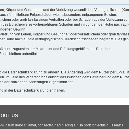
n, Körper und Gesundheit und der Verletzung wesentlicher Vertragspflichten (Kardin
ilt auch für mittelbare Folgeschäden wie insbesondere entgangenen Gewinn.
zlichem oder grob fahrlässigem Verhalten oder bei Schäden aus der Verletzung vo
gsschluss typischerweise vorhersehbaren Schäden und im übrigen der Höhe nach auf 
gangenen Gewinn.
rletzung von Leben, Körper und Gesundheit oder vorsätzlichem oder grob fahrlässi
r Höhe nach auf die vertragstypischen Durchschnittsschäden begrenzt. Dies gilt
ß auch zugunsten der Mitarbeiter und Erfüllungsgehilfen des Betreibers.
echt bleiben unberührt.
d die Datenschutzerklärung zu ändern. Die Änderung wird dem Nutzer per E-Mail mi
en. Im Falle des Widerspruchs erlischt das zwischen dem Betreiber und dem Nutzer
enn der Nutzer den Änderungen zugestimmt hat.
d in der Datenschutzerklärung enthalten.
OUT US
m ipsum dolor sit amet, consectetur adipiscing elit. In porttitor lectus quis mattis