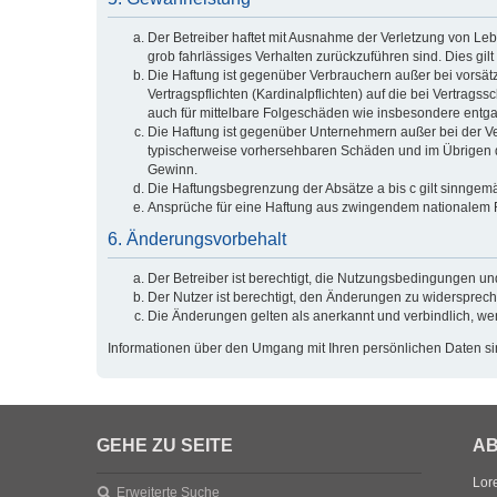
Der Betreiber haftet mit Ausnahme der Verletzung von Lebe
grob fahrlässiges Verhalten zurückzuführen sind. Dies g
Die Haftung ist gegenüber Verbrauchern außer bei vorsät
Vertragspflichten (Kardinalpflichten) auf die bei Vertra
auch für mittelbare Folgeschäden wie insbesondere ent
Die Haftung ist gegenüber Unternehmern außer bei der Ve
typischerweise vorhersehbaren Schäden und im Übrigen de
Gewinn.
Die Haftungsbegrenzung der Absätze a bis c gilt sinngemä
Ansprüche für eine Haftung aus zwingendem nationalem R
6. Änderungsvorbehalt
Der Betreiber ist berechtigt, die Nutzungsbedingungen un
Der Nutzer ist berechtigt, den Änderungen zu widersprech
Die Änderungen gelten als anerkannt und verbindlich, w
Informationen über den Umgang mit Ihren persönlichen Daten sin
GEHE ZU SEITE
AB
Lore
Erweiterte Suche