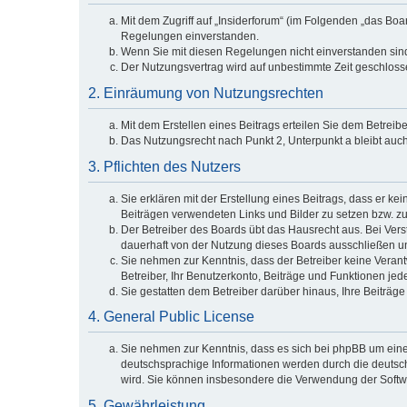
Mit dem Zugriff auf „Insiderforum“ (im Folgenden „das Bo
Regelungen einverstanden.
Wenn Sie mit diesen Regelungen nicht einverstanden sind, 
Der Nutzungsvertrag wird auf unbestimmte Zeit geschlosse
2. Einräumung von Nutzungsrechten
Mit dem Erstellen eines Beitrags erteilen Sie dem Betreib
Das Nutzungsrecht nach Punkt 2, Unterpunkt a bleibt au
3. Pflichten des Nutzers
Sie erklären mit der Erstellung eines Beitrags, dass er ke
Beiträgen verwendeten Links und Bilder zu setzen bzw. z
Der Betreiber des Boards übt das Hausrecht aus. Bei Ve
dauerhaft von der Nutzung dieses Boards ausschließen un
Sie nehmen zur Kenntnis, dass der Betreiber keine Verantwo
Betreiber, Ihr Benutzerkonto, Beiträge und Funktionen jed
Sie gestatten dem Betreiber darüber hinaus, Ihre Beiträg
4. General Public License
Sie nehmen zur Kenntnis, dass es sich bei phpBB um eine 
deutschsprachige Informationen werden durch die deutsch
wird. Sie können insbesondere die Verwendung der Softwa
5. Gewährleistung