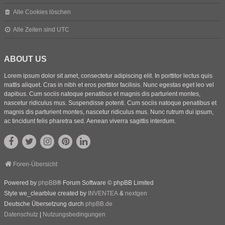
Alle Cookies löschen
Alle Zeiten sind
UTC
ABOUT US
Lorem ipsum dolor sit amet, consectetur adipiscing elit. In porttitor lectus quis
mattis aliquet. Cras in nibh et eros porttitor facilisis. Nunc egestas eget leo vel
dapibus. Cum sociis natoque penatibus et magnis dis parturient montes,
nascetur ridiculus mus. Suspendisse potenti. Cum sociis natoque penatibus et
magnis dis parturient montes, nascetur ridiculus mus. Nunc rutrum dui ipsum,
ac tincidunt felis pharetra sed. Aenean viverra sagittis interdum.
Foren-Übersicht
Powered by
phpBB
® Forum Software © phpBB Limited
Style we_clearblue created by
INVENTEA
&
nextgen
Deutsche Übersetzung durch
phpBB.de
Datenschutz
|
Nutzungsbedingungen