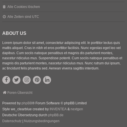
Alle Cookies löschen
Alle Zeiten sind
UTC
ABOUT US
Lorem ipsum dolor sit amet, consectetur adipiscing elit. In porttitor lectus quis
mattis aliquet. Cras in nibh et eros porttitor facilisis. Nunc egestas eget leo vel
dapibus. Cum sociis natoque penatibus et magnis dis parturient montes,
nascetur ridiculus mus. Suspendisse potenti. Cum sociis natoque penatibus et
magnis dis parturient montes, nascetur ridiculus mus. Nunc rutrum dui ipsum,
ac tincidunt felis pharetra sed. Aenean viverra sagittis interdum.
Foren-Übersicht
Powered by
phpBB
® Forum Software © phpBB Limited
Style we_clearblue created by
INVENTEA
&
nextgen
Deutsche Übersetzung durch
phpBB.de
Datenschutz
|
Nutzungsbedingungen