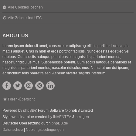
Alle Cookies löschen
Alle Zeiten sind
UTC
ABOUT US
Lorem ipsum dolor sit amet, consectetur adipiscing elit. In porttitor lectus quis
mattis aliquet. Cras in nibh et eros porttitor facilisis. Nunc egestas eget leo vel
dapibus. Cum sociis natoque penatibus et magnis dis parturient montes,
nascetur ridiculus mus. Suspendisse potenti. Cum sociis natoque penatibus et
magnis dis parturient montes, nascetur ridiculus mus. Nunc rutrum dui ipsum,
ac tincidunt felis pharetra sed. Aenean viverra sagittis interdum.
Foren-Übersicht
Powered by
phpBB
® Forum Software © phpBB Limited
Style we_clearblue created by
INVENTEA
&
nextgen
Deutsche Übersetzung durch
phpBB.de
Datenschutz
|
Nutzungsbedingungen