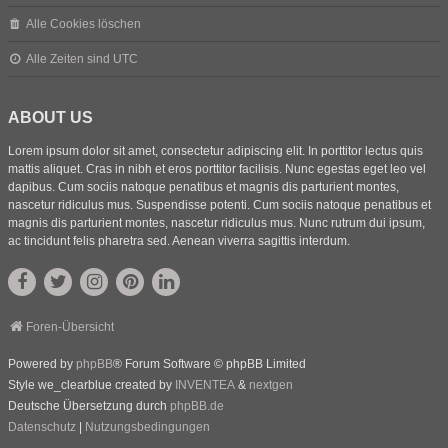
Alle Cookies löschen
Alle Zeiten sind
UTC
ABOUT US
Lorem ipsum dolor sit amet, consectetur adipiscing elit. In porttitor lectus quis
mattis aliquet. Cras in nibh et eros porttitor facilisis. Nunc egestas eget leo vel
dapibus. Cum sociis natoque penatibus et magnis dis parturient montes,
nascetur ridiculus mus. Suspendisse potenti. Cum sociis natoque penatibus et
magnis dis parturient montes, nascetur ridiculus mus. Nunc rutrum dui ipsum,
ac tincidunt felis pharetra sed. Aenean viverra sagittis interdum.
Foren-Übersicht
Powered by
phpBB
® Forum Software © phpBB Limited
Style we_clearblue created by
INVENTEA
&
nextgen
Deutsche Übersetzung durch
phpBB.de
Datenschutz
|
Nutzungsbedingungen