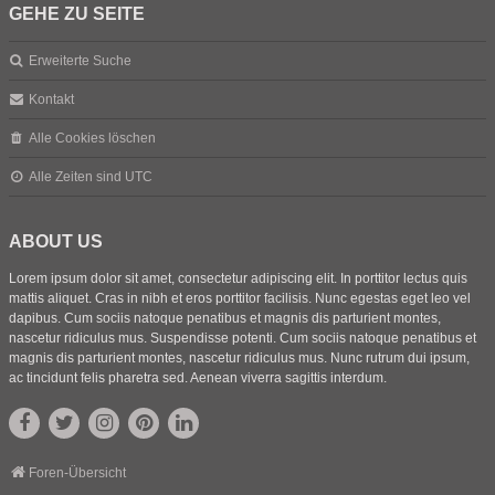
GEHE ZU SEITE
Erweiterte Suche
Kontakt
Alle Cookies löschen
Alle Zeiten sind
UTC
ABOUT US
Lorem ipsum dolor sit amet, consectetur adipiscing elit. In porttitor lectus quis
mattis aliquet. Cras in nibh et eros porttitor facilisis. Nunc egestas eget leo vel
dapibus. Cum sociis natoque penatibus et magnis dis parturient montes,
nascetur ridiculus mus. Suspendisse potenti. Cum sociis natoque penatibus et
magnis dis parturient montes, nascetur ridiculus mus. Nunc rutrum dui ipsum,
ac tincidunt felis pharetra sed. Aenean viverra sagittis interdum.
Foren-Übersicht