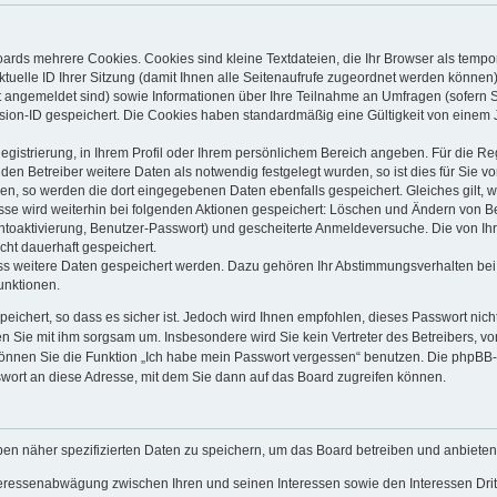
ards mehrere Cookies. Cookies sind kleine Textdateien, die Ihr Browser als tempo
ktuelle ID Ihrer Sitzung (damit Ihnen alle Seitenaufrufe zugeordnet werden können
t angemeldet sind) sowie Informationen über Ihre Teilnahme an Umfragen (sofern S
sion-ID gespeichert. Die Cookies haben standardmäßig eine Gültigkeit von einem Ja
Registrierung, in Ihrem Profil oder Ihrem persönlichem Bereich angeben. Für die R
 Betreiber weitere Daten als notwendig festgelegt wurden, so ist dies für Sie vor
len, so werden die dort eingegebenen Daten ebenfalls gespeichert. Gleiches gilt, 
esse wird weiterhin bei folgenden Aktionen gespeichert: Löschen und Ändern von B
ntoaktivierung, Benutzer-Passwort) und gescheiterte Anmeldeversuche. Die von I
icht dauerhaft gespeichert.
ass weitere Daten gespeichert werden. Dazu gehören Ihr Abstimmungsverhalten bei 
unktionen.
peichert, so dass es sicher ist. Jedoch wird Ihnen empfohlen, dieses Passwort nic
en Sie mit ihm sorgsam um. Insbesondere wird Sie kein Vertreter des Betreibers, v
 können Sie die Funktion „Ich habe mein Passwort vergessen“ benutzen. Die phpBB
wort an diese Adresse, mit dem Sie dann auf das Board zugreifen können.
ben näher spezifizierten Daten zu speichern, um das Board betreiben und anbiete
nteressenabwägung zwischen Ihren und seinen Interessen sowie den Interessen Dritt