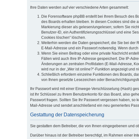
Ihre Daten werden auf vier verschiedene Arten gesammelt:
Die Forensoftware phpBB erstellt bei Ihrem Besuch des Bo
des Boards erhalten bleiben. In diesen Cookies sind die a
Markierung dieser als gelesen/ungelesen; sofern Sie nich
Benutzer-ID, ein Authentifizierungsschlüssel und eine Ses
Cookies löschen“ löschen.
Weiterhin werden die Daten gespeichert, die Sie bei der 
E-Mail-Adresse und ein Passwort notwendig. Wenn durch den
Wenn Sie einen Beitrag oder eine private Nachricht erstel
Fällen wird auch Ihre IP-Adresse gespeichert. Die IP-Adr
Änderungen an zentralen Profildaten (E-Mail-Adresse, Ko
wird nur in der „Wer ist online?“-Funktion angezeigt und n
Schließlich erfordern einzelne Funktionen des Boards, d
von Ihnen gesetzte Lesezeichen oder Benachrichtigungsf
Ihr Passwort wird mit einer Einwege-Verschlüsselung (Hash) ges
ist Ihr Schlüssel zu Ihrem Benutzerkonto für das Board, also geh
Passwort fragen. Sollten Sie Ihr Passwort vergessen haben, so
Mail-Adresse und sendet anschließend ein neu generiertes Pass
Gestattung der Datenspeicherung
Sie gestatten dem Betreiber, die von Ihnen eingegebenen und o
Darüber hinaus ist der Betreiber berechtigt, im Rahmen einer I