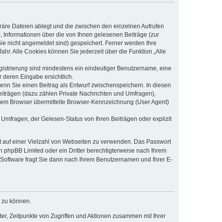
räre Dateien ablegt und die zwischen den einzelnen Aufrufen
), Informationen über die von Ihnen gelesenen Beiträge (zur
ie nicht angemeldet sind) gespeichert. Ferner werden Ihre
hr. Alle Cookies können Sie jederzeit über die Funktion „Alle
egistrierung sind mindestens ein eindeutiger Benutzername, eine
 deren Eingabe ersichtlich.
wenn Sie einen Beitrag als Entwurf zwischenspeichern. In diesen
eiträgen (dazu zählen Private Nachrichten und Umfragen),
hrem Browser übermittelte Browser-Kennzeichnung (User Agent)
Umfragen, der Gelesen-Status von Ihren Beiträgen oder explizit
ht auf einer Vielzahl von Webseiten zu verwenden. Das Passwort
on phpBB Limited oder ein Dritter berechtigterweise nach Ihrem
-Software fragt Sie dann nach Ihrem Benutzernamen und Ihrer E-
n zu können.
er, Zeitpunkte von Zugriffen und Aktionen zusammen mit Ihrer