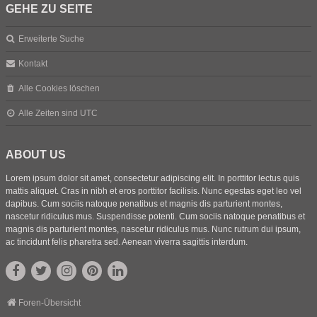
GEHE ZU SEITE
Erweiterte Suche
Kontakt
Alle Cookies löschen
Alle Zeiten sind
UTC
ABOUT US
Lorem ipsum dolor sit amet, consectetur adipiscing elit. In porttitor lectus quis
mattis aliquet. Cras in nibh et eros porttitor facilisis. Nunc egestas eget leo vel
dapibus. Cum sociis natoque penatibus et magnis dis parturient montes,
nascetur ridiculus mus. Suspendisse potenti. Cum sociis natoque penatibus et
magnis dis parturient montes, nascetur ridiculus mus. Nunc rutrum dui ipsum,
ac tincidunt felis pharetra sed. Aenean viverra sagittis interdum.
Foren-Übersicht