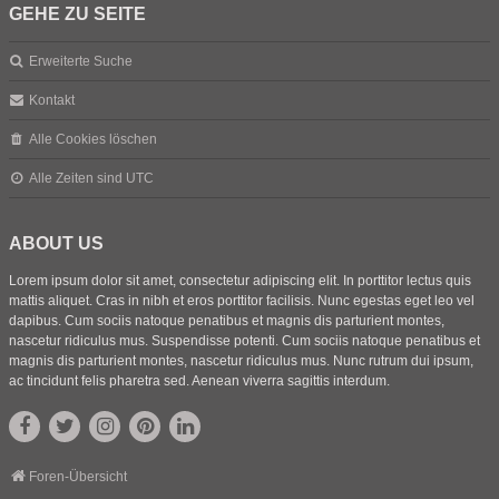
GEHE ZU SEITE
Erweiterte Suche
Kontakt
Alle Cookies löschen
Alle Zeiten sind
UTC
ABOUT US
Lorem ipsum dolor sit amet, consectetur adipiscing elit. In porttitor lectus quis
mattis aliquet. Cras in nibh et eros porttitor facilisis. Nunc egestas eget leo vel
dapibus. Cum sociis natoque penatibus et magnis dis parturient montes,
nascetur ridiculus mus. Suspendisse potenti. Cum sociis natoque penatibus et
magnis dis parturient montes, nascetur ridiculus mus. Nunc rutrum dui ipsum,
ac tincidunt felis pharetra sed. Aenean viverra sagittis interdum.
Foren-Übersicht