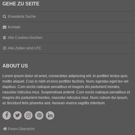
GEHE ZU SEITE
Erweiterte Suche
Kontakt
Alle Cookies löschen
Alle Zeiten sind
UTC
ABOUT US
Lorem ipsum dolor sit amet, consectetur adipiscing elit. In porttitor lectus quis
mattis aliquet. Cras in nibh et eros porttitor facilisis. Nunc egestas eget leo vel
dapibus. Cum sociis natoque penatibus et magnis dis parturient montes,
nascetur ridiculus mus. Suspendisse potenti. Cum sociis natoque penatibus et
magnis dis parturient montes, nascetur ridiculus mus. Nunc rutrum dui ipsum,
ac tincidunt felis pharetra sed. Aenean viverra sagittis interdum.
Foren-Übersicht