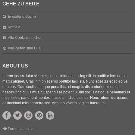
GEHE ZU SEITE
Erweiterte Suche
Kontakt
Alle Cookies löschen
Alle Zeiten sind
UTC
ABOUT US
Lorem ipsum dolor sit amet, consectetur adipiscing elit. In porttitor lectus quis
mattis aliquet. Cras in nibh et eros porttitor facilisis. Nunc egestas eget leo vel
dapibus. Cum sociis natoque penatibus et magnis dis parturient montes,
nascetur ridiculus mus. Suspendisse potenti. Cum sociis natoque penatibus et
magnis dis parturient montes, nascetur ridiculus mus. Nunc rutrum dui ipsum,
ac tincidunt felis pharetra sed. Aenean viverra sagittis interdum.
Foren-Übersicht