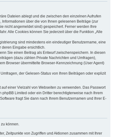
räre Dateien ablegt und die zwischen den einzelnen Aufrufen
), Informationen über die von Ihnen gelesenen Beiträge (zur
ie nicht angemeldet sind) gespeichert. Ferner werden Ihre
hr. Alle Cookies können Sie jederzeit über die Funktion „Alle
egistrierung sind mindestens ein eindeutiger Benutzername, eine
 deren Eingabe ersichtlich.
wenn Sie einen Beitrag als Entwurf zwischenspeichern. In diesen
eiträgen (dazu zählen Private Nachrichten und Umfragen),
hrem Browser übermittelte Browser-Kennzeichnung (User Agent)
Umfragen, der Gelesen-Status von Ihren Beiträgen oder explizit
ht auf einer Vielzahl von Webseiten zu verwenden. Das Passwort
on phpBB Limited oder ein Dritter berechtigterweise nach Ihrem
-Software fragt Sie dann nach Ihrem Benutzernamen und Ihrer E-
n zu können.
er, Zeitpunkte von Zugriffen und Aktionen zusammen mit Ihrer