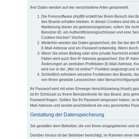
Ihre Daten werden auf vier verschiedene Arten gesammelt:
Die Forensoftware phpBB erstellt bei Ihrem Besuch des Bo
des Boards erhalten bleiben. In diesen Cookies sind die a
Markierung dieser als gelesen/ungelesen; sofern Sie nich
Benutzer-ID, ein Authentifizierungsschlüssel und eine Ses
Cookies löschen“ löschen.
Weiterhin werden die Daten gespeichert, die Sie bei der 
E-Mail-Adresse und ein Passwort notwendig. Wenn durch den
Wenn Sie einen Beitrag oder eine private Nachricht erstel
Fällen wird auch Ihre IP-Adresse gespeichert. Die IP-Adr
Änderungen an zentralen Profildaten (E-Mail-Adresse, Ko
wird nur in der „Wer ist online?“-Funktion angezeigt und n
Schließlich erfordern einzelne Funktionen des Boards, d
von Ihnen gesetzte Lesezeichen oder Benachrichtigungsf
Ihr Passwort wird mit einer Einwege-Verschlüsselung (Hash) ges
ist Ihr Schlüssel zu Ihrem Benutzerkonto für das Board, also geh
Passwort fragen. Sollten Sie Ihr Passwort vergessen haben, so
Mail-Adresse und sendet anschließend ein neu generiertes Pass
Gestattung der Datenspeicherung
Sie gestatten dem Betreiber, die von Ihnen eingegebenen und o
Darüber hinaus ist der Betreiber berechtigt, im Rahmen einer I