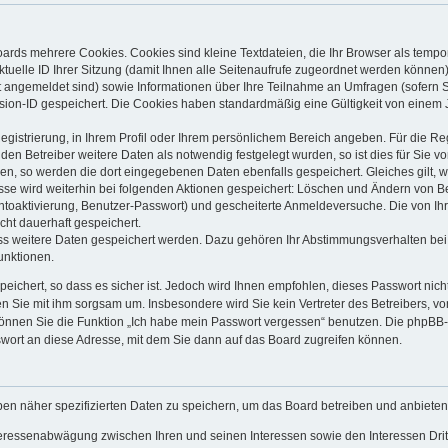
ards mehrere Cookies. Cookies sind kleine Textdateien, die Ihr Browser als tempo
ktuelle ID Ihrer Sitzung (damit Ihnen alle Seitenaufrufe zugeordnet werden können
t angemeldet sind) sowie Informationen über Ihre Teilnahme an Umfragen (sofern S
sion-ID gespeichert. Die Cookies haben standardmäßig eine Gültigkeit von einem Ja
Registrierung, in Ihrem Profil oder Ihrem persönlichem Bereich angeben. Für die R
 Betreiber weitere Daten als notwendig festgelegt wurden, so ist dies für Sie vor
len, so werden die dort eingegebenen Daten ebenfalls gespeichert. Gleiches gilt, 
esse wird weiterhin bei folgenden Aktionen gespeichert: Löschen und Ändern von B
ntoaktivierung, Benutzer-Passwort) und gescheiterte Anmeldeversuche. Die von I
icht dauerhaft gespeichert.
ass weitere Daten gespeichert werden. Dazu gehören Ihr Abstimmungsverhalten bei 
unktionen.
peichert, so dass es sicher ist. Jedoch wird Ihnen empfohlen, dieses Passwort nic
en Sie mit ihm sorgsam um. Insbesondere wird Sie kein Vertreter des Betreibers, v
 können Sie die Funktion „Ich habe mein Passwort vergessen“ benutzen. Die phpBB
wort an diese Adresse, mit dem Sie dann auf das Board zugreifen können.
ben näher spezifizierten Daten zu speichern, um das Board betreiben und anbiete
nteressenabwägung zwischen Ihren und seinen Interessen sowie den Interessen Dritt