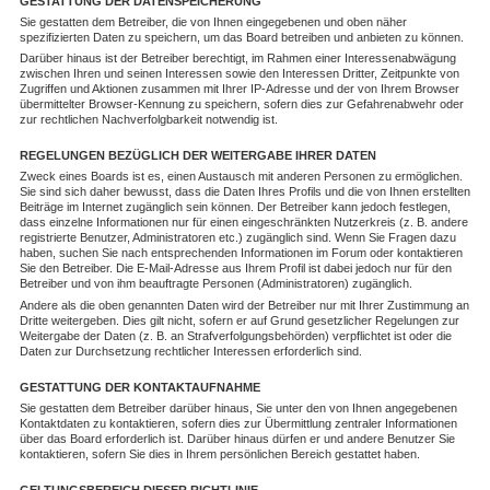
GESTATTUNG DER DATENSPEICHERUNG
Sie gestatten dem Betreiber, die von Ihnen eingegebenen und oben näher
spezifizierten Daten zu speichern, um das Board betreiben und anbieten zu können.
Darüber hinaus ist der Betreiber berechtigt, im Rahmen einer Interessenabwägung
zwischen Ihren und seinen Interessen sowie den Interessen Dritter, Zeitpunkte von
Zugriffen und Aktionen zusammen mit Ihrer IP-Adresse und der von Ihrem Browser
übermittelter Browser-Kennung zu speichern, sofern dies zur Gefahrenabwehr oder
zur rechtlichen Nachverfolgbarkeit notwendig ist.
REGELUNGEN BEZÜGLICH DER WEITERGABE IHRER DATEN
Zweck eines Boards ist es, einen Austausch mit anderen Personen zu ermöglichen.
Sie sind sich daher bewusst, dass die Daten Ihres Profils und die von Ihnen erstellten
Beiträge im Internet zugänglich sein können. Der Betreiber kann jedoch festlegen,
dass einzelne Informationen nur für einen eingeschränkten Nutzerkreis (z. B. andere
registrierte Benutzer, Administratoren etc.) zugänglich sind. Wenn Sie Fragen dazu
haben, suchen Sie nach entsprechenden Informationen im Forum oder kontaktieren
Sie den Betreiber. Die E-Mail-Adresse aus Ihrem Profil ist dabei jedoch nur für den
Betreiber und von ihm beauftragte Personen (Administratoren) zugänglich.
Andere als die oben genannten Daten wird der Betreiber nur mit Ihrer Zustimmung an
Dritte weitergeben. Dies gilt nicht, sofern er auf Grund gesetzlicher Regelungen zur
Weitergabe der Daten (z. B. an Strafverfolgungsbehörden) verpflichtet ist oder die
Daten zur Durchsetzung rechtlicher Interessen erforderlich sind.
GESTATTUNG DER KONTAKTAUFNAHME
Sie gestatten dem Betreiber darüber hinaus, Sie unter den von Ihnen angegebenen
Kontaktdaten zu kontaktieren, sofern dies zur Übermittlung zentraler Informationen
über das Board erforderlich ist. Darüber hinaus dürfen er und andere Benutzer Sie
kontaktieren, sofern Sie dies in Ihrem persönlichen Bereich gestattet haben.
GELTUNGSBEREICH DIESER RICHTLINIE