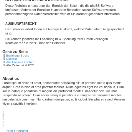
Diese Richtlinie umfasst nur den Bereich der Seiten, die die phpBB-Software
umfassen. Sofern der Betreiber in anderen Bereichen seiner Software weitere
personenbezogene Daten verarbeitet, wird er Sie darüber gesondert informieren.
AUSKUNFTSRECHT
Der Betreiber erteilt Ihnen auf Anfrage Auskunft, welche Daten über Sie gespeichert
sind.
Sie können jederzeit die Löschung bzw. Sperrung Ihrer Daten verlangen.
Kontaktieren Sie hierzu bitte den Betreiber.
Gehe zu Seite
Erweiterte Suche
Kontakt
Alle Cookies löschen
Alle Zeiten sind
UTC
About us
Lorem ipsum dolor sit amet, consectetur adipiscing elit. In porttitor lectus quis mattis
aliquet. Cras in nibh et eros porttitor facilisis. Nunc egestas eget leo vel dapibus. Cum
sociis natoque penatibus et magnis dis parturient montes, nascetur ridiculus mus.
Suspendisse potenti. Cum sociis natoque penatibus et magnis dis parturient montes,
nascetur ridiculus mus. Nunc rutrum dui ipsum, ac tincidunt felis pharetra sed. Aenean
viverra sagittis interdum.
Foren-Übersicht