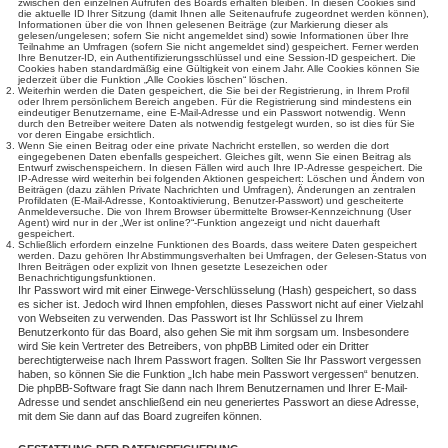
zwischen den einzelnen Aufrufen des Boards erhalten bleiben. In diesen Cookies sind
die aktuelle ID Ihrer Sitzung (damit Ihnen alle Seitenaufrufe zugeordnet werden können),
Informationen über die von Ihnen gelesenen Beiträge (zur Markierung dieser als
gelesen/ungelesen; sofern Sie nicht angemeldet sind) sowie Informationen über Ihre
Teilnahme an Umfragen (sofern Sie nicht angemeldet sind) gespeichert. Ferner werden
Ihre Benutzer-ID, ein Authentifizierungsschlüssel und eine Session-ID gespeichert. Die
Cookies haben standardmäßig eine Gültigkeit von einem Jahr. Alle Cookies können Sie
jederzeit über die Funktion „Alle Cookies löschen“ löschen.
Weiterhin werden die Daten gespeichert, die Sie bei der Registrierung, in Ihrem Profil
oder Ihrem persönlichem Bereich angeben. Für die Registrierung sind mindestens ein
eindeutiger Benutzername, eine E-Mail-Adresse und ein Passwort notwendig. Wenn
durch den Betreiber weitere Daten als notwendig festgelegt wurden, so ist dies für Sie
vor deren Eingabe ersichtlich.
Wenn Sie einen Beitrag oder eine private Nachricht erstellen, so werden die dort
eingegebenen Daten ebenfalls gespeichert. Gleiches gilt, wenn Sie einen Beitrag als
Entwurf zwischenspeichern. In diesen Fällen wird auch Ihre IP-Adresse gespeichert. Die
IP-Adresse wird weiterhin bei folgenden Aktionen gespeichert: Löschen und Ändern von
Beiträgen (dazu zählen Private Nachrichten und Umfragen), Änderungen an zentralen
Profildaten (E-Mail-Adresse, Kontoaktivierung, Benutzer-Passwort) und gescheiterte
Anmeldeversuche. Die von Ihrem Browser übermittelte Browser-Kennzeichnung (User
Agent) wird nur in der „Wer ist online?“-Funktion angezeigt und nicht dauerhaft
gespeichert.
Schließlich erfordern einzelne Funktionen des Boards, dass weitere Daten gespeichert
werden. Dazu gehören Ihr Abstimmungsverhalten bei Umfragen, der Gelesen-Status von
Ihren Beiträgen oder explizit von Ihnen gesetzte Lesezeichen oder
Benachrichtigungsfunktionen.
Ihr Passwort wird mit einer Einwege-Verschlüsselung (Hash) gespeichert, so dass
es sicher ist. Jedoch wird Ihnen empfohlen, dieses Passwort nicht auf einer Vielzahl
von Webseiten zu verwenden. Das Passwort ist Ihr Schlüssel zu Ihrem
Benutzerkonto für das Board, also gehen Sie mit ihm sorgsam um. Insbesondere
wird Sie kein Vertreter des Betreibers, von phpBB Limited oder ein Dritter
berechtigterweise nach Ihrem Passwort fragen. Sollten Sie Ihr Passwort vergessen
haben, so können Sie die Funktion „Ich habe mein Passwort vergessen“ benutzen.
Die phpBB-Software fragt Sie dann nach Ihrem Benutzernamen und Ihrer E-Mail-
Adresse und sendet anschließend ein neu generiertes Passwort an diese Adresse,
mit dem Sie dann auf das Board zugreifen können.