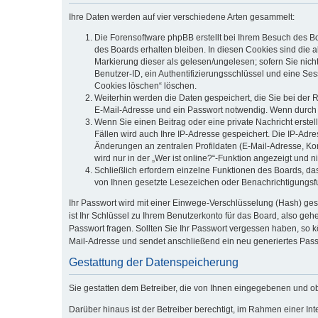
Ihre Daten werden auf vier verschiedene Arten gesammelt:
Die Forensoftware phpBB erstellt bei Ihrem Besuch des Bo
des Boards erhalten bleiben. In diesen Cookies sind die a
Markierung dieser als gelesen/ungelesen; sofern Sie nich
Benutzer-ID, ein Authentifizierungsschlüssel und eine Ses
Cookies löschen“ löschen.
Weiterhin werden die Daten gespeichert, die Sie bei der 
E-Mail-Adresse und ein Passwort notwendig. Wenn durch den
Wenn Sie einen Beitrag oder eine private Nachricht erstel
Fällen wird auch Ihre IP-Adresse gespeichert. Die IP-Adr
Änderungen an zentralen Profildaten (E-Mail-Adresse, Ko
wird nur in der „Wer ist online?“-Funktion angezeigt und n
Schließlich erfordern einzelne Funktionen des Boards, d
von Ihnen gesetzte Lesezeichen oder Benachrichtigungsf
Ihr Passwort wird mit einer Einwege-Verschlüsselung (Hash) ges
ist Ihr Schlüssel zu Ihrem Benutzerkonto für das Board, also geh
Passwort fragen. Sollten Sie Ihr Passwort vergessen haben, so
Mail-Adresse und sendet anschließend ein neu generiertes Pass
Gestattung der Datenspeicherung
Sie gestatten dem Betreiber, die von Ihnen eingegebenen und o
Darüber hinaus ist der Betreiber berechtigt, im Rahmen einer I