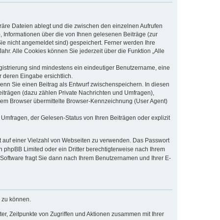
räre Dateien ablegt und die zwischen den einzelnen Aufrufen
), Informationen über die von Ihnen gelesenen Beiträge (zur
ie nicht angemeldet sind) gespeichert. Ferner werden Ihre
hr. Alle Cookies können Sie jederzeit über die Funktion „Alle
egistrierung sind mindestens ein eindeutiger Benutzername, eine
 deren Eingabe ersichtlich.
wenn Sie einen Beitrag als Entwurf zwischenspeichern. In diesen
eiträgen (dazu zählen Private Nachrichten und Umfragen),
hrem Browser übermittelte Browser-Kennzeichnung (User Agent)
Umfragen, der Gelesen-Status von Ihren Beiträgen oder explizit
ht auf einer Vielzahl von Webseiten zu verwenden. Das Passwort
on phpBB Limited oder ein Dritter berechtigterweise nach Ihrem
-Software fragt Sie dann nach Ihrem Benutzernamen und Ihrer E-
n zu können.
er, Zeitpunkte von Zugriffen und Aktionen zusammen mit Ihrer