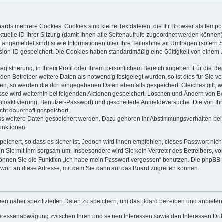
ards mehrere Cookies. Cookies sind kleine Textdateien, die Ihr Browser als tempo
ktuelle ID Ihrer Sitzung (damit Ihnen alle Seitenaufrufe zugeordnet werden können
t angemeldet sind) sowie Informationen über Ihre Teilnahme an Umfragen (sofern S
sion-ID gespeichert. Die Cookies haben standardmäßig eine Gültigkeit von einem Ja
Registrierung, in Ihrem Profil oder Ihrem persönlichem Bereich angeben. Für die R
 Betreiber weitere Daten als notwendig festgelegt wurden, so ist dies für Sie vor
len, so werden die dort eingegebenen Daten ebenfalls gespeichert. Gleiches gilt, 
esse wird weiterhin bei folgenden Aktionen gespeichert: Löschen und Ändern von B
ntoaktivierung, Benutzer-Passwort) und gescheiterte Anmeldeversuche. Die von I
icht dauerhaft gespeichert.
ass weitere Daten gespeichert werden. Dazu gehören Ihr Abstimmungsverhalten bei 
unktionen.
peichert, so dass es sicher ist. Jedoch wird Ihnen empfohlen, dieses Passwort nic
en Sie mit ihm sorgsam um. Insbesondere wird Sie kein Vertreter des Betreibers, v
 können Sie die Funktion „Ich habe mein Passwort vergessen“ benutzen. Die phpBB
wort an diese Adresse, mit dem Sie dann auf das Board zugreifen können.
ben näher spezifizierten Daten zu speichern, um das Board betreiben und anbiete
nteressenabwägung zwischen Ihren und seinen Interessen sowie den Interessen Dritt