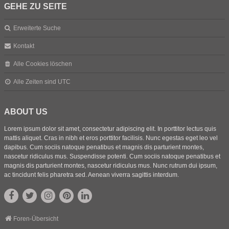
GEHE ZU SEITE
Erweiterte Suche
Kontakt
Alle Cookies löschen
Alle Zeiten sind
UTC
ABOUT US
Lorem ipsum dolor sit amet, consectetur adipiscing elit. In porttitor lectus quis
mattis aliquet. Cras in nibh et eros porttitor facilisis. Nunc egestas eget leo vel
dapibus. Cum sociis natoque penatibus et magnis dis parturient montes,
nascetur ridiculus mus. Suspendisse potenti. Cum sociis natoque penatibus et
magnis dis parturient montes, nascetur ridiculus mus. Nunc rutrum dui ipsum,
ac tincidunt felis pharetra sed. Aenean viverra sagittis interdum.
Foren-Übersicht