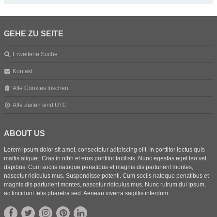
GEHE ZU SEITE
Erweiterte Suche
Kontakt
Alle Cookies löschen
Alle Zeiten sind
UTC
ABOUT US
Lorem ipsum dolor sit amet, consectetur adipiscing elit. In porttitor lectus quis
mattis aliquet. Cras in nibh et eros porttitor facilisis. Nunc egestas eget leo vel
dapibus. Cum sociis natoque penatibus et magnis dis parturient montes,
nascetur ridiculus mus. Suspendisse potenti. Cum sociis natoque penatibus et
magnis dis parturient montes, nascetur ridiculus mus. Nunc rutrum dui ipsum,
ac tincidunt felis pharetra sed. Aenean viverra sagittis interdum.