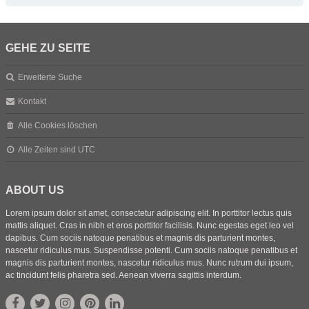
GEHE ZU SEITE
Erweiterte Suche
Kontakt
Alle Cookies löschen
Alle Zeiten sind
UTC
ABOUT US
Lorem ipsum dolor sit amet, consectetur adipiscing elit. In porttitor lectus quis
mattis aliquet. Cras in nibh et eros porttitor facilisis. Nunc egestas eget leo vel
dapibus. Cum sociis natoque penatibus et magnis dis parturient montes,
nascetur ridiculus mus. Suspendisse potenti. Cum sociis natoque penatibus et
magnis dis parturient montes, nascetur ridiculus mus. Nunc rutrum dui ipsum,
ac tincidunt felis pharetra sed. Aenean viverra sagittis interdum.