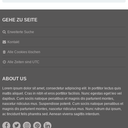
GEHE ZU SEITE
Erweiterte Suche
Kontakt
Alle Cookies löschen
Alle Zeiten sind
UTC
ABOUT US
Lorem ipsum dolor sit amet, consectetur adipiscing elit. In porttitor lectus quis
mattis aliquet. Cras in nibh et eros porttitor facilisis. Nunc egestas eget leo vel
dapibus. Cum sociis natoque penatibus et magnis dis parturient montes,
nascetur ridiculus mus. Suspendisse potenti. Cum sociis natoque penatibus et
magnis dis parturient montes, nascetur ridiculus mus. Nunc rutrum dui ipsum,
ac tincidunt felis pharetra sed. Aenean viverra sagittis interdum.