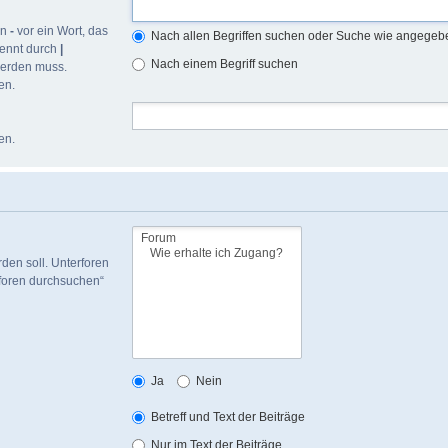
in
-
vor ein Wort, das
Nach allen Begriffen suchen oder Suche wie angege
rennt durch
|
Nach einem Begriff suchen
werden muss.
en.
en.
den soll. Unterforen
rforen durchsuchen“
Ja
Nein
Betreff und Text der Beiträge
Nur im Text der Beiträge