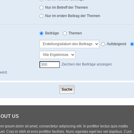
Nur im Betreff der Themen
Nur im ersten Beitrag der Themen
Beiträge
Themen
Aufsteigend
Zeichen der Beiträge anzeigen
wird.
OUT US
m ipsum dolor sit amet, consectetur adipiscing elit. In porttitor lectus quis mattis
uet. Cras in nibh et eros porttitor facilisis. Nunc egestas eget leo vel dapibus. Cum