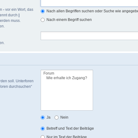
in
-
vor ein Wort, das
Nach allen Begriffen suchen oder Suche wie angege
rennt durch
|
Nach einem Begriff suchen
werden muss.
en.
en.
den soll. Unterforen
rforen durchsuchen“
Ja
Nein
Betreff und Text der Beiträge
Nur im Text der Beiträge