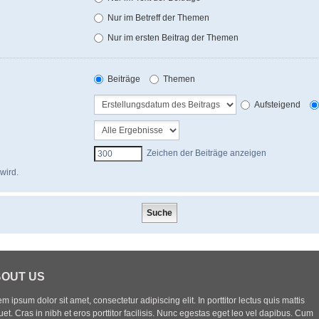
Nur im Betreff der Themen
Nur im ersten Beitrag der Themen
Beiträge
Themen
Aufsteigend
Zeichen der Beiträge anzeigen
wird.
OUT US
m ipsum dolor sit amet, consectetur adipiscing elit. In porttitor lectus quis mattis
uet. Cras in nibh et eros porttitor facilisis. Nunc egestas eget leo vel dapibus. Cum