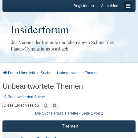
Registrieren
Anmelden
Insiderforum
des Vereins der Freunde und ehemaligen Schüler des
Platen-Gymnasiums Ansbach
Foren-Übersicht
Suche
Unbeantwortete Themen
Unbeantwortete Themen
Zur erweiterten Suche
Suche
Erweiterte Suche
Die Suche ergab 1 Treffer • Seite
1
von
1
Themen