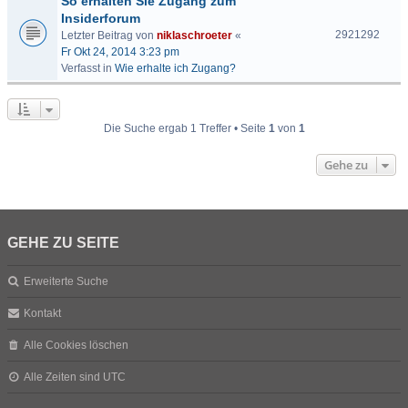
So erhalten Sie Zugang zum
Insiderforum
2921292
Letzter Beitrag von
niklaschroeter
«
Fr Okt 24, 2014 3:23 pm
Verfasst in
Wie erhalte ich Zugang?
Die Suche ergab 1 Treffer • Seite
1
von
1
Gehe zu
GEHE ZU SEITE
Erweiterte Suche
Kontakt
Alle Cookies löschen
Alle Zeiten sind
UTC