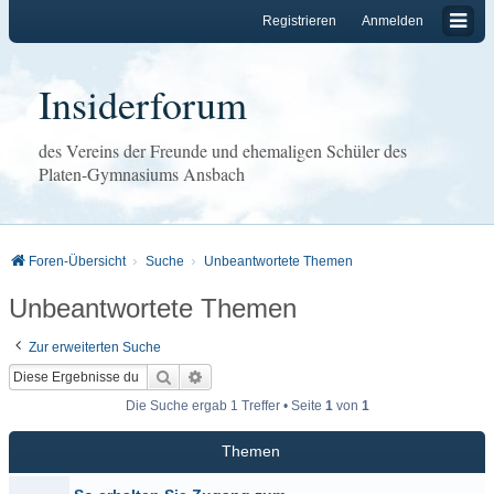
Registrieren
Anmelden
Insiderforum
des Vereins der Freunde und ehemaligen Schüler des
Platen-Gymnasiums Ansbach
Foren-Übersicht
Suche
Unbeantwortete Themen
Unbeantwortete Themen
Zur erweiterten Suche
Suche
Erweiterte Suche
Die Suche ergab 1 Treffer • Seite
1
von
1
Themen