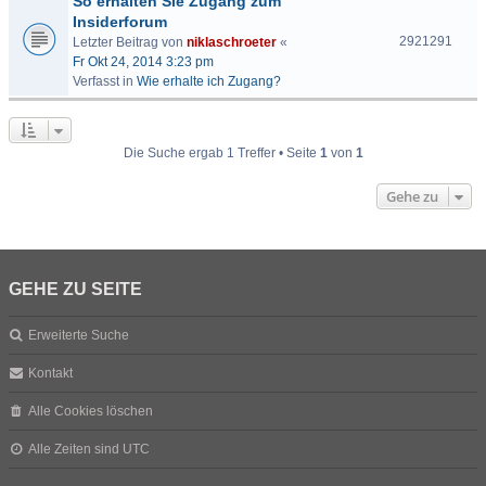
So erhalten Sie Zugang zum
Insiderforum
2921291
Letzter Beitrag von
niklaschroeter
«
Fr Okt 24, 2014 3:23 pm
Verfasst in
Wie erhalte ich Zugang?
Die Suche ergab 1 Treffer • Seite
1
von
1
Gehe zu
GEHE ZU SEITE
Erweiterte Suche
Kontakt
Alle Cookies löschen
Alle Zeiten sind
UTC