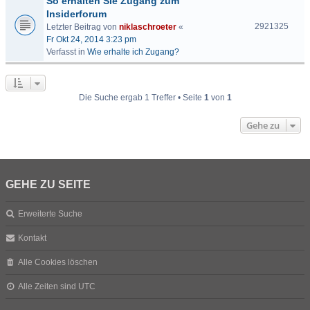
So erhalten Sie Zugang zum
Insiderforum
2921325
Letzter Beitrag von
niklaschroeter
«
Fr Okt 24, 2014 3:23 pm
Verfasst in
Wie erhalte ich Zugang?
Die Suche ergab 1 Treffer • Seite
1
von
1
Gehe zu
GEHE ZU SEITE
Erweiterte Suche
Kontakt
Alle Cookies löschen
Alle Zeiten sind
UTC