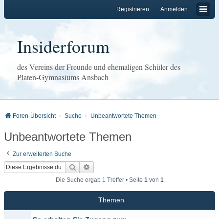
Registrieren
Anmelden
Insiderforum
des Vereins der Freunde und ehemaligen Schüler des
Platen-Gymnasiums Ansbach
Foren-Übersicht
Suche
Unbeantwortete Themen
Unbeantwortete Themen
Zur erweiterten Suche
Suche
Erweiterte Suche
Die Suche ergab 1 Treffer • Seite
1
von
1
Themen