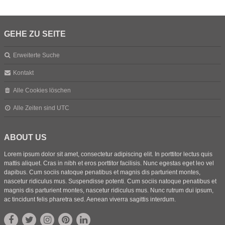
GEHE ZU SEITE
Erweiterte Suche
Kontakt
Alle Cookies löschen
Alle Zeiten sind
UTC
ABOUT US
Lorem ipsum dolor sit amet, consectetur adipiscing elit. In porttitor lectus quis
mattis aliquet. Cras in nibh et eros porttitor facilisis. Nunc egestas eget leo vel
dapibus. Cum sociis natoque penatibus et magnis dis parturient montes,
nascetur ridiculus mus. Suspendisse potenti. Cum sociis natoque penatibus et
magnis dis parturient montes, nascetur ridiculus mus. Nunc rutrum dui ipsum,
ac tincidunt felis pharetra sed. Aenean viverra sagittis interdum.