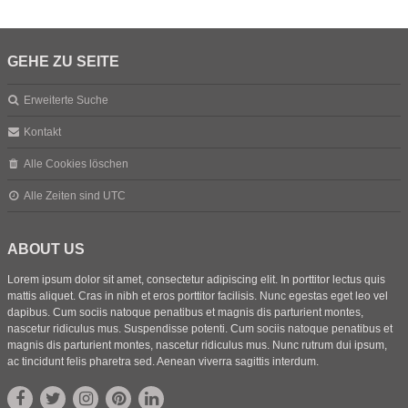
GEHE ZU SEITE
Erweiterte Suche
Kontakt
Alle Cookies löschen
Alle Zeiten sind
UTC
ABOUT US
Lorem ipsum dolor sit amet, consectetur adipiscing elit. In porttitor lectus quis
mattis aliquet. Cras in nibh et eros porttitor facilisis. Nunc egestas eget leo vel
dapibus. Cum sociis natoque penatibus et magnis dis parturient montes,
nascetur ridiculus mus. Suspendisse potenti. Cum sociis natoque penatibus et
magnis dis parturient montes, nascetur ridiculus mus. Nunc rutrum dui ipsum,
ac tincidunt felis pharetra sed. Aenean viverra sagittis interdum.