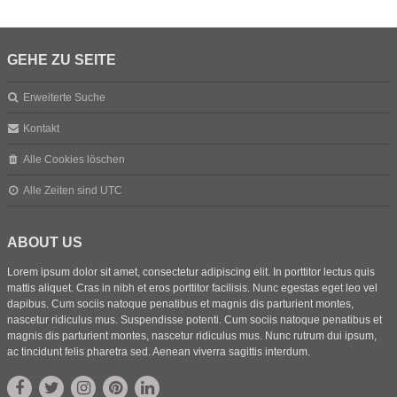
GEHE ZU SEITE
Erweiterte Suche
Kontakt
Alle Cookies löschen
Alle Zeiten sind
UTC
ABOUT US
Lorem ipsum dolor sit amet, consectetur adipiscing elit. In porttitor lectus quis
mattis aliquet. Cras in nibh et eros porttitor facilisis. Nunc egestas eget leo vel
dapibus. Cum sociis natoque penatibus et magnis dis parturient montes,
nascetur ridiculus mus. Suspendisse potenti. Cum sociis natoque penatibus et
magnis dis parturient montes, nascetur ridiculus mus. Nunc rutrum dui ipsum,
ac tincidunt felis pharetra sed. Aenean viverra sagittis interdum.