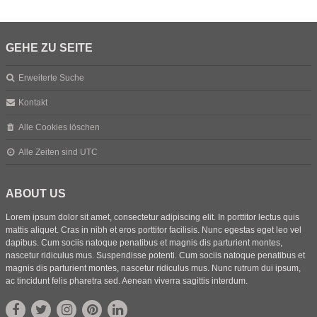
GEHE ZU SEITE
Erweiterte Suche
Kontakt
Alle Cookies löschen
Alle Zeiten sind
UTC
ABOUT US
Lorem ipsum dolor sit amet, consectetur adipiscing elit. In porttitor lectus quis
mattis aliquet. Cras in nibh et eros porttitor facilisis. Nunc egestas eget leo vel
dapibus. Cum sociis natoque penatibus et magnis dis parturient montes,
nascetur ridiculus mus. Suspendisse potenti. Cum sociis natoque penatibus et
magnis dis parturient montes, nascetur ridiculus mus. Nunc rutrum dui ipsum,
ac tincidunt felis pharetra sed. Aenean viverra sagittis interdum.