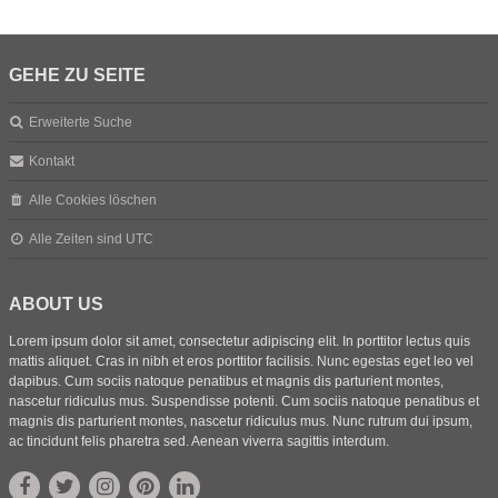
GEHE ZU SEITE
Erweiterte Suche
Kontakt
Alle Cookies löschen
Alle Zeiten sind
UTC
ABOUT US
Lorem ipsum dolor sit amet, consectetur adipiscing elit. In porttitor lectus quis
mattis aliquet. Cras in nibh et eros porttitor facilisis. Nunc egestas eget leo vel
dapibus. Cum sociis natoque penatibus et magnis dis parturient montes,
nascetur ridiculus mus. Suspendisse potenti. Cum sociis natoque penatibus et
magnis dis parturient montes, nascetur ridiculus mus. Nunc rutrum dui ipsum,
ac tincidunt felis pharetra sed. Aenean viverra sagittis interdum.