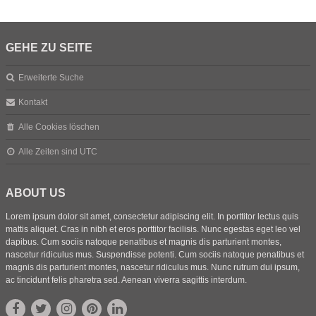
GEHE ZU SEITE
Erweiterte Suche
Kontakt
Alle Cookies löschen
Alle Zeiten sind
UTC
ABOUT US
Lorem ipsum dolor sit amet, consectetur adipiscing elit. In porttitor lectus quis
mattis aliquet. Cras in nibh et eros porttitor facilisis. Nunc egestas eget leo vel
dapibus. Cum sociis natoque penatibus et magnis dis parturient montes,
nascetur ridiculus mus. Suspendisse potenti. Cum sociis natoque penatibus et
magnis dis parturient montes, nascetur ridiculus mus. Nunc rutrum dui ipsum,
ac tincidunt felis pharetra sed. Aenean viverra sagittis interdum.