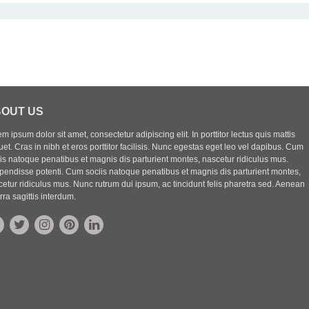
OUT US
m ipsum dolor sit amet, consectetur adipiscing elit. In porttitor lectus quis mattis
uet. Cras in nibh et eros porttitor facilisis. Nunc egestas eget leo vel dapibus. Cum
iis natoque penatibus et magnis dis parturient montes, nascetur ridiculus mus.
pendisse potenti. Cum sociis natoque penatibus et magnis dis parturient montes,
etur ridiculus mus. Nunc rutrum dui ipsum, ac tincidunt felis pharetra sed. Aenean
rra sagittis interdum.