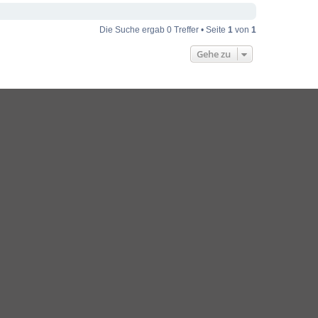
Die Suche ergab 0 Treffer • Seite
1
von
1
Gehe zu