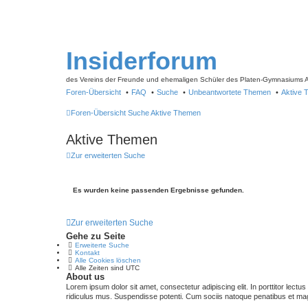
Insiderforum
des Vereins der Freunde und ehemaligen Schüler des Platen-Gymnasiums
Foren-Übersicht
FAQ
Suche
Unbeantwortete Themen
Aktive
Foren-Übersicht
Suche
Aktive Themen
Aktive Themen
Zur erweiterten Suche
Es wurden keine passenden Ergebnisse gefunden.
Zur erweiterten Suche
Gehe zu Seite
Erweiterte Suche
Kontakt
Alle Cookies löschen
Alle Zeiten sind
UTC
About us
Lorem ipsum dolor sit amet, consectetur adipiscing elit. In porttitor lectu
ridiculus mus. Suspendisse potenti. Cum sociis natoque penatibus et magn