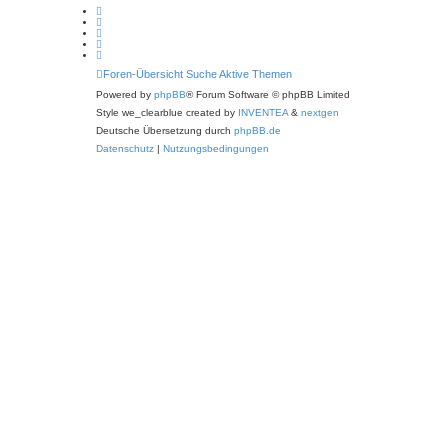
Foren-Übersicht
Suche
Aktive Themen
Powered by
phpBB
® Forum Software © phpBB Limited
Style we_clearblue created by
INVENTEA
&
nextgen
Deutsche Übersetzung durch
phpBB.de
Datenschutz
|
Nutzungsbedingungen