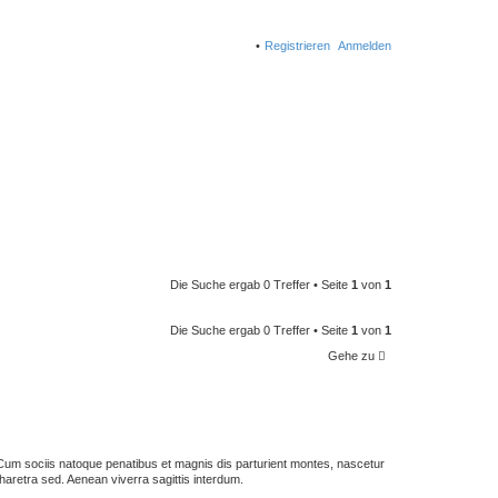
Registrieren
Anmelden
Die Suche ergab 0 Treffer • Seite
1
von
1
Die Suche ergab 0 Treffer • Seite
1
von
1
Gehe zu
us. Cum sociis natoque penatibus et magnis dis parturient montes, nascetur
haretra sed. Aenean viverra sagittis interdum.