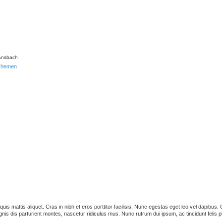
 Ansbach
 Themen
s quis mattis aliquet. Cras in nibh et eros porttitor facilisis. Nunc egestas eget leo vel dapib
is dis parturient montes, nascetur ridiculus mus. Nunc rutrum dui ipsum, ac tincidunt felis p