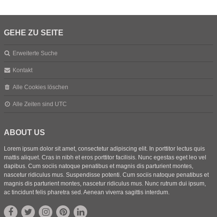
GEHE ZU SEITE
Erweiterte Suche
Kontakt
Alle Cookies löschen
Alle Zeiten sind
UTC
ABOUT US
Lorem ipsum dolor sit amet, consectetur adipiscing elit. In porttitor lectus quis
mattis aliquet. Cras in nibh et eros porttitor facilisis. Nunc egestas eget leo vel
dapibus. Cum sociis natoque penatibus et magnis dis parturient montes,
nascetur ridiculus mus. Suspendisse potenti. Cum sociis natoque penatibus et
magnis dis parturient montes, nascetur ridiculus mus. Nunc rutrum dui ipsum,
ac tincidunt felis pharetra sed. Aenean viverra sagittis interdum.