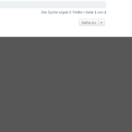
Die Suche ergab 0 Treffer • Seite
1
von
1
Gehe zu