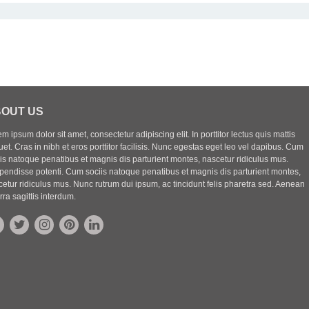
OUT US
m ipsum dolor sit amet, consectetur adipiscing elit. In porttitor lectus quis mattis
uet. Cras in nibh et eros porttitor facilisis. Nunc egestas eget leo vel dapibus. Cum
iis natoque penatibus et magnis dis parturient montes, nascetur ridiculus mus.
pendisse potenti. Cum sociis natoque penatibus et magnis dis parturient montes,
etur ridiculus mus. Nunc rutrum dui ipsum, ac tincidunt felis pharetra sed. Aenean
rra sagittis interdum.