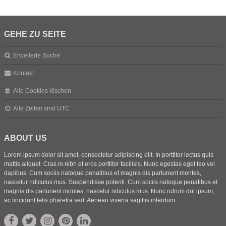
GEHE ZU SEITE
Erweiterte Suche
Kontakt
Alle Cookies löschen
Alle Zeiten sind
UTC
ABOUT US
Lorem ipsum dolor sit amet, consectetur adipiscing elit. In porttitor lectus quis
mattis aliquet. Cras in nibh et eros porttitor facilisis. Nunc egestas eget leo vel
dapibus. Cum sociis natoque penatibus et magnis dis parturient montes,
nascetur ridiculus mus. Suspendisse potenti. Cum sociis natoque penatibus et
magnis dis parturient montes, nascetur ridiculus mus. Nunc rutrum dui ipsum,
ac tincidunt felis pharetra sed. Aenean viverra sagittis interdum.