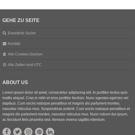
GEHE ZU SEITE
Erweiterte Suche
Kontakt
Alle Cookies löschen
Alle Zeiten sind
UTC
ABOUT US
Lorem ipsum dolor sit amet, consectetur adipiscing elit. In porttitor lectus quis
mattis aliquet. Cras in nibh et eros porttitor facilisis. Nunc egestas eget leo vel
dapibus. Cum sociis natoque penatibus et magnis dis parturient montes,
nascetur ridiculus mus. Suspendisse potenti. Cum sociis natoque penatibus et
magnis dis parturient montes, nascetur ridiculus mus. Nunc rutrum dui ipsum,
ac tincidunt felis pharetra sed. Aenean viverra sagittis interdum.