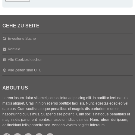
GEHE ZU SEITE
Erweiterte Suche
Kontakt
Alle Cookies löschen
Alle Zeiten sind
UTC
ABOUT US
Lorem ipsum dolor sit amet, consectetur adipiscing elit. In porttitor lectus quis
mattis aliquet. Cras in nibh et eros porttitor facilisis. Nunc egestas eget leo vel
dapibus. Cum sociis natoque penatibus et magnis dis parturient montes,
nascetur ridiculus mus. Suspendisse potenti. Cum sociis natoque penatibus et
magnis dis parturient montes, nascetur ridiculus mus. Nunc rutrum dui ipsum,
ac tincidunt felis pharetra sed. Aenean viverra sagittis interdum.