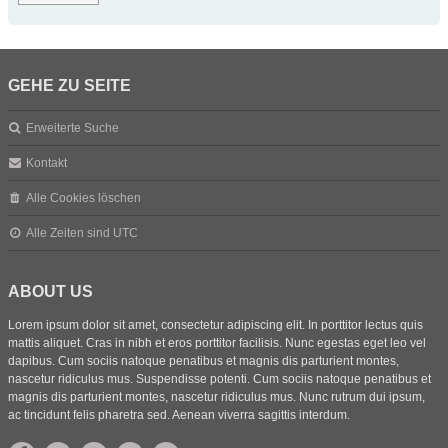
GEHE ZU SEITE
Erweiterte Suche
Kontakt
Alle Cookies löschen
Alle Zeiten sind
UTC
ABOUT US
Lorem ipsum dolor sit amet, consectetur adipiscing elit. In porttitor lectus quis
mattis aliquet. Cras in nibh et eros porttitor facilisis. Nunc egestas eget leo vel
dapibus. Cum sociis natoque penatibus et magnis dis parturient montes,
nascetur ridiculus mus. Suspendisse potenti. Cum sociis natoque penatibus et
magnis dis parturient montes, nascetur ridiculus mus. Nunc rutrum dui ipsum,
ac tincidunt felis pharetra sed. Aenean viverra sagittis interdum.