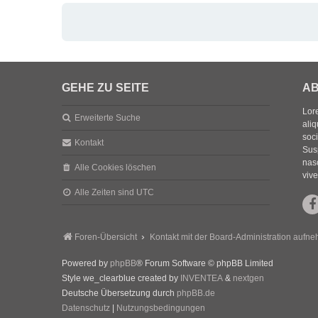
GEHE ZU SEITE
AB
Lore
Erweiterte Suche
aliq
soc
Kontakt
Sus
nasc
Alle Cookies löschen
vive
Alle Zeiten sind
UTC
Foren-Übersicht
Kontakt mit der Board-Administration aufn
Powered by
phpBB
® Forum Software © phpBB Limited
Style we_clearblue created by
INVENTEA
&
nextgen
Deutsche Übersetzung durch
phpBB.de
Datenschutz
|
Nutzungsbedingungen