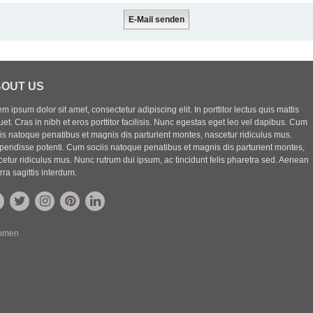
OUT US
m ipsum dolor sit amet, consectetur adipiscing elit. In porttitor lectus quis mattis
uet. Cras in nibh et eros porttitor facilisis. Nunc egestas eget leo vel dapibus. Cum
iis natoque penatibus et magnis dis parturient montes, nascetur ridiculus mus.
pendisse potenti. Cum sociis natoque penatibus et magnis dis parturient montes,
etur ridiculus mus. Nunc rutrum dui ipsum, ac tincidunt felis pharetra sed. Aenean
rra sagittis interdum.
ehmen