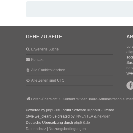
GEHE ZU SEITE
AB
Lore
Erweiterte Suche
aliq
soc
Kontakt
Sus
nasc
Alle Cookies löschen
vive
Alle Zeiten sind
UTC
Foren-Übersicht
Kontakt mit der Board-Administration aufn
Powered by
phpBB
® Forum Software © phpBB Limited
Style we_clearblue created by
INVENTEA
&
nextgen
Deutsche Übersetzung durch
phpBB.de
Datenschutz
|
Nutzungsbedingungen