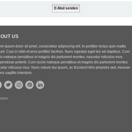
OUT US
m ipsum dolor sit amet, consectetur adipiscing elit. In porttitor lectus quis mattis
uet. Cras in nibh et eros porttitor facilisis. Nunc egestas eget leo vel dapibus. Cum
iis natoque penatibus et magnis dis parturient montes, nascetur ridiculus mus.
pendisse potenti. Cum sociis natoque penatibus et magnis dis parturient montes,
etur ridiculus mus. Nunc rutrum dui ipsum, ac tincidunt felis pharetra sed. Aenean
rra sagittis interdum.
ehmen