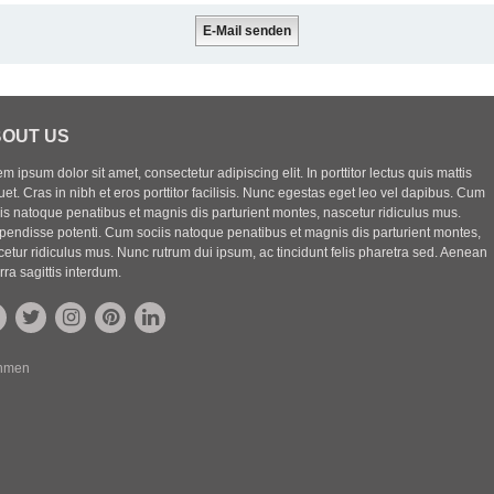
OUT US
m ipsum dolor sit amet, consectetur adipiscing elit. In porttitor lectus quis mattis
uet. Cras in nibh et eros porttitor facilisis. Nunc egestas eget leo vel dapibus. Cum
iis natoque penatibus et magnis dis parturient montes, nascetur ridiculus mus.
pendisse potenti. Cum sociis natoque penatibus et magnis dis parturient montes,
etur ridiculus mus. Nunc rutrum dui ipsum, ac tincidunt felis pharetra sed. Aenean
rra sagittis interdum.
ehmen