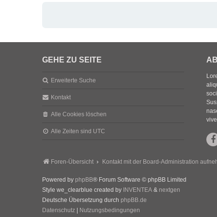
GEHE ZU SEITE
AB
Lore
Erweiterte Suche
aliq
soc
Kontakt
Sus
nasc
Alle Cookies löschen
vive
Alle Zeiten sind
UTC
Foren-Übersicht
Kontakt mit der Board-Administration aufn
Powered by
phpBB
® Forum Software © phpBB Limited
Style we_clearblue created by
INVENTEA
&
nextgen
Deutsche Übersetzung durch
phpBB.de
Datenschutz
|
Nutzungsbedingungen