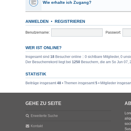
Wie erhalte ich Zugang?
ANMELDEN
•
REGISTRIEREN
Benutzername:
Passwort:
WER IST ONLINE?
Insgesamt sind
18
Besucher online :: 0 sichtbare Mitglieder, 0 uns
Der Besucherrekord liegt bei
1250
Besuchern, die am So Jun 07, 2
STATISTIK
Beiträge insgesamt
48
• Themen insgesamt
5
• Mitglieder insgesa
GEHE ZU SEITE
AB
Lore
Erweiterte Suche
aliq
soc
Kontakt
Sus