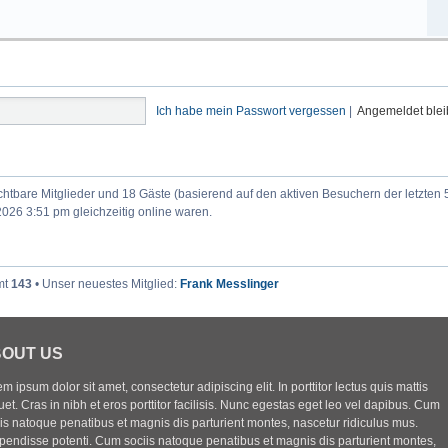
Ich habe mein Passwort vergessen
|
Angemeldet ble
ichtbare Mitglieder und 18 Gäste (basierend auf den aktiven Besuchern der letzten 
026 3:51 pm gleichzeitig online waren.
mt
143
• Unser neuestes Mitglied:
Frank Messlinger
OUT US
m ipsum dolor sit amet, consectetur adipiscing elit. In porttitor lectus quis mattis
uet. Cras in nibh et eros porttitor facilisis. Nunc egestas eget leo vel dapibus. Cum
iis natoque penatibus et magnis dis parturient montes, nascetur ridiculus mus.
pendisse potenti. Cum sociis natoque penatibus et magnis dis parturient montes,