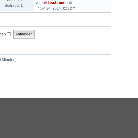
Themen:
1
N
von
niklaschroeter
Beiträge:
1
e
Fr Okt 24, 2014 3:23 pm
u
e
s
t
iben
e
r
B
e
i
5 Minuten)
t
r
a
g