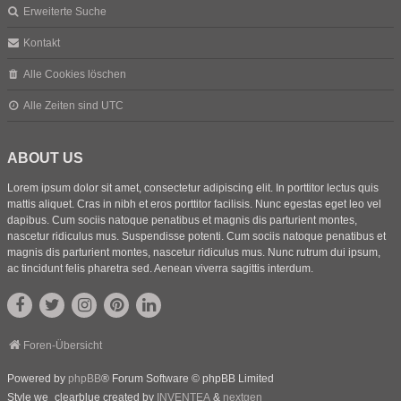
Erweiterte Suche
Kontakt
Alle Cookies löschen
Alle Zeiten sind
UTC
ABOUT US
Lorem ipsum dolor sit amet, consectetur adipiscing elit. In porttitor lectus quis
mattis aliquet. Cras in nibh et eros porttitor facilisis. Nunc egestas eget leo vel
dapibus. Cum sociis natoque penatibus et magnis dis parturient montes,
nascetur ridiculus mus. Suspendisse potenti. Cum sociis natoque penatibus et
magnis dis parturient montes, nascetur ridiculus mus. Nunc rutrum dui ipsum,
ac tincidunt felis pharetra sed. Aenean viverra sagittis interdum.
Foren-Übersicht
Powered by
phpBB
® Forum Software © phpBB Limited
Style we_clearblue created by
INVENTEA
&
nextgen