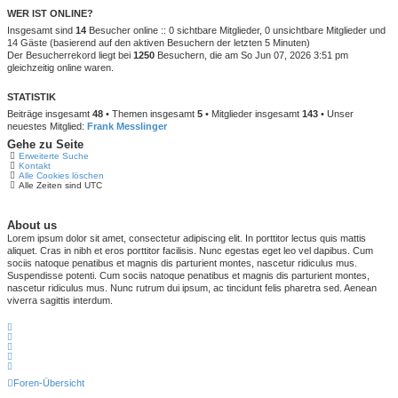
WER IST ONLINE?
Insgesamt sind
14
Besucher online :: 0 sichtbare Mitglieder, 0 unsichtbare Mitglieder und
14 Gäste (basierend auf den aktiven Besuchern der letzten 5 Minuten)
Der Besucherrekord liegt bei
1250
Besuchern, die am So Jun 07, 2026 3:51 pm
gleichzeitig online waren.
STATISTIK
Beiträge insgesamt
48
• Themen insgesamt
5
• Mitglieder insgesamt
143
• Unser
neuestes Mitglied:
Frank Messlinger
Gehe zu Seite
Erweiterte Suche
Kontakt
Alle Cookies löschen
Alle Zeiten sind
UTC
About us
Lorem ipsum dolor sit amet, consectetur adipiscing elit. In porttitor lectus quis mattis
aliquet. Cras in nibh et eros porttitor facilisis. Nunc egestas eget leo vel dapibus. Cum
sociis natoque penatibus et magnis dis parturient montes, nascetur ridiculus mus.
Suspendisse potenti. Cum sociis natoque penatibus et magnis dis parturient montes,
nascetur ridiculus mus. Nunc rutrum dui ipsum, ac tincidunt felis pharetra sed. Aenean
viverra sagittis interdum.
Foren-Übersicht