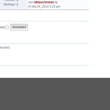
Themen:
1
N
von
niklaschroeter
Beiträge:
1
e
Fr Okt 24, 2014 3:23 pm
u
e
s
t
iben
e
r
B
e
i
Minuten)
t
r
a
g