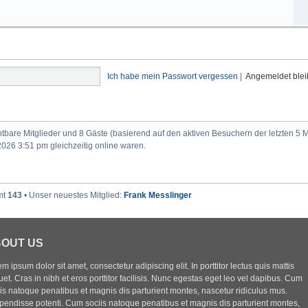
Ich habe mein Passwort vergessen
|
Angemeldet ble
chtbare Mitglieder und 8 Gäste (basierend auf den aktiven Besuchern der letzten 5 
026 3:51 pm gleichzeitig online waren.
mt
143
• Unser neuestes Mitglied:
Frank Messlinger
OUT US
m ipsum dolor sit amet, consectetur adipiscing elit. In porttitor lectus quis mattis
uet. Cras in nibh et eros porttitor facilisis. Nunc egestas eget leo vel dapibus. Cum
iis natoque penatibus et magnis dis parturient montes, nascetur ridiculus mus.
pendisse potenti. Cum sociis natoque penatibus et magnis dis parturient montes,