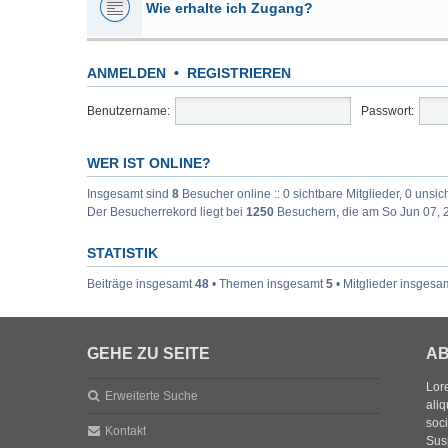
Wie erhalte ich Zugang?
ANMELDEN
•
REGISTRIEREN
Benutzername:
Passwort:
WER IST ONLINE?
Insgesamt sind
8
Besucher online :: 0 sichtbare Mitglieder, 0 unsi
Der Besucherrekord liegt bei
1250
Besuchern, die am So Jun 07, 2
STATISTIK
Beiträge insgesamt
48
• Themen insgesamt
5
• Mitglieder insgesa
GEHE ZU SEITE
AB
Lore
Erweiterte Suche
aliq
soc
Kontakt
Sus