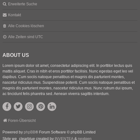
Erweiterte Suche
Kontakt
Alle Cookies löschen
Alle Zeiten sind
UTC
ABOUT US
Lorem ipsum dolor sit amet, consectetur adipiscing elit. In porttitor lectus quis
mattis aliquet. Cras in nibh et eros porttitor facilisis. Nunc egestas eget leo vel
dapibus. Cum sociis natoque penatibus et magnis dis parturient montes,
nascetur ridiculus mus. Suspendisse potenti. Cum sociis natoque penatibus et
magnis dis parturient montes, nascetur ridiculus mus. Nunc rutrum dui ipsum,
ac tincidunt felis pharetra sed. Aenean viverra sagittis interdum.
Foren-Übersicht
Powered by
phpBB
® Forum Software © phpBB Limited
Style we_clearblue created by
INVENTEA
&
nextgen