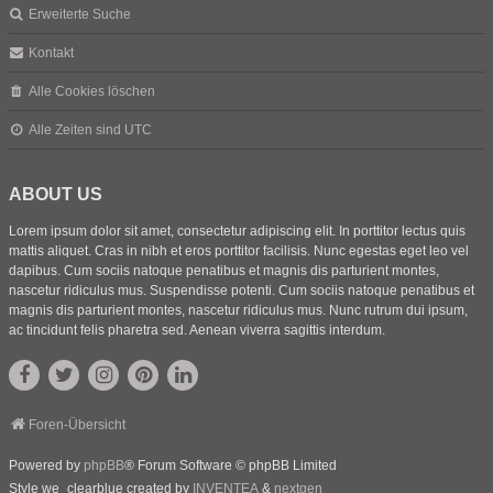
Erweiterte Suche
Kontakt
Alle Cookies löschen
Alle Zeiten sind
UTC
ABOUT US
Lorem ipsum dolor sit amet, consectetur adipiscing elit. In porttitor lectus quis
mattis aliquet. Cras in nibh et eros porttitor facilisis. Nunc egestas eget leo vel
dapibus. Cum sociis natoque penatibus et magnis dis parturient montes,
nascetur ridiculus mus. Suspendisse potenti. Cum sociis natoque penatibus et
magnis dis parturient montes, nascetur ridiculus mus. Nunc rutrum dui ipsum,
ac tincidunt felis pharetra sed. Aenean viverra sagittis interdum.
Foren-Übersicht
Powered by
phpBB
® Forum Software © phpBB Limited
Style we_clearblue created by
INVENTEA
&
nextgen