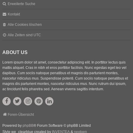
Erweiterte Suche
Kontakt
Alle Cookies löschen
Alle Zeiten sind
UTC
ABOUT US
Lorem ipsum dolor sit amet, consectetur adipiscing elit. In porttitor lectus quis
mattis aliquet. Cras in nibh et eros porttitor facilisis. Nunc egestas eget leo vel
dapibus. Cum sociis natoque penatibus et magnis dis parturient montes,
nascetur ridiculus mus. Suspendisse potenti. Cum sociis natoque penatibus et
magnis dis parturient montes, nascetur ridiculus mus. Nunc rutrum dui ipsum,
ac tincidunt felis pharetra sed. Aenean viverra sagittis interdum.
Foren-Übersicht
Powered by
phpBB
® Forum Software © phpBB Limited
Style we_clearblue created by
INVENTEA
&
nextgen