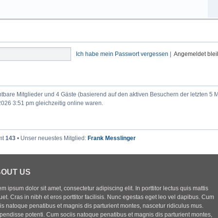
Ich habe mein Passwort vergessen
|
Angemeldet ble
chtbare Mitglieder und 4 Gäste (basierend auf den aktiven Besuchern der letzten 5 
026 3:51 pm gleichzeitig online waren.
mt
143
• Unser neuestes Mitglied:
Frank Messlinger
OUT US
m ipsum dolor sit amet, consectetur adipiscing elit. In porttitor lectus quis mattis
uet. Cras in nibh et eros porttitor facilisis. Nunc egestas eget leo vel dapibus. Cum
iis natoque penatibus et magnis dis parturient montes, nascetur ridiculus mus.
pendisse potenti. Cum sociis natoque penatibus et magnis dis parturient montes,