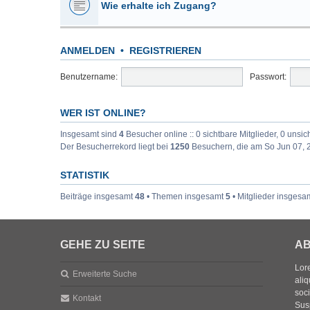
Wie erhalte ich Zugang?
ANMELDEN
•
REGISTRIEREN
Benutzername:
Passwort:
WER IST ONLINE?
Insgesamt sind
4
Besucher online :: 0 sichtbare Mitglieder, 0 unsi
Der Besucherrekord liegt bei
1250
Besuchern, die am So Jun 07, 2
STATISTIK
Beiträge insgesamt
48
• Themen insgesamt
5
• Mitglieder insgesa
GEHE ZU SEITE
AB
Lore
Erweiterte Suche
aliq
soc
Kontakt
Sus