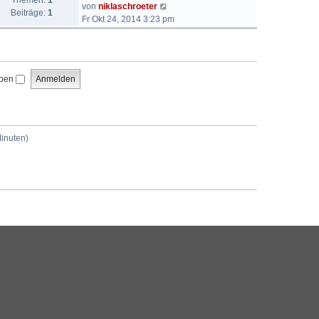
Themen:
1
N
von
niklaschroeter
Beiträge:
1
e
Fr Okt 24, 2014 3:23 pm
u
e
s
t
iben
e
r
B
e
i
Minuten)
t
r
a
g